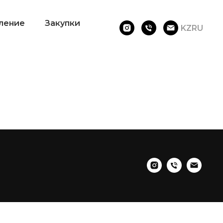
ление
Закупки
KZ
RU